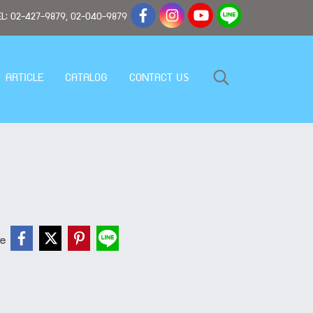
ด TEL: 02-427-9879, 02-040-9879
ARTICLE
CATALOG
CONTACT US
re