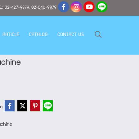
ด TEL: 02-427-9879, 02-040-9879
ARTICLE
CATALOG
CONTACT US
achine
re
achine